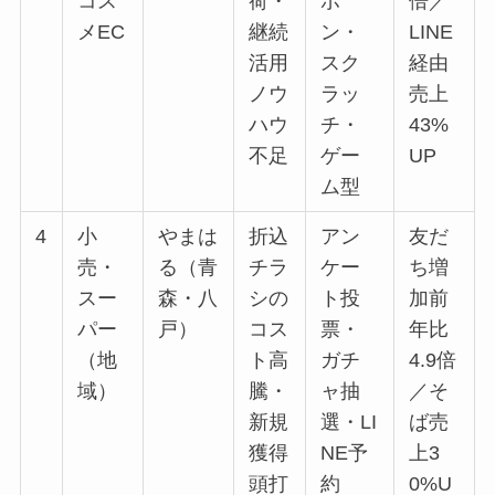
コス
荷・
ポ
倍／
メEC
継続
ン・
LINE
活用
スク
経由
ノウ
ラッ
売上
ハウ
チ・
43%
不足
ゲー
UP
ム型
4
小
やまは
折込
アン
友だ
売・
る（青
チラ
ケー
ち増
スー
森・八
シの
ト投
加前
パー
戸）
コス
票・
年比
（地
ト高
ガチ
4.9倍
域）
騰・
ャ抽
／そ
新規
選・LI
ば売
獲得
NE予
上3
頭打
約
0%U