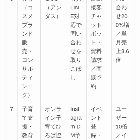
（コ
（アン
LIN
接客
合わ
スメ
ダス）
E対
チャ
せ20
ブラ
応で
ット
0%増
ンド
問い
ボッ
／単
販
合わ
ト・
月売
売・
せを
資料
上3.6
コン
取り
請求
倍
サル
こぼ
／商
ティ
し
談予
ン
約
グ）
7
子育
オンラ
Inst
イベ
ユー
て支
イン子
agra
ント
ザー
援・
育てひ
m D
登
10倍
教育
ろば協
M予
録・
／イ