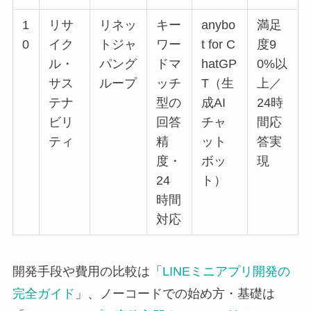
1
リサ
リネッ
キー
anybo
満足
0
イク
トジャ
ワー
t for C
度9
ル・
パング
ドマ
hatGP
0%以
サス
ループ
ッチ
T（生
上／
テナ
型の
成AI
24時
ビリ
回答
チャ
間応
ティ
精
ット
答実
度・
ボッ
現
24
ト）
時間
対応
開発手段や費用の比較は「
LINEミニアプリ開発の
完全ガイド
」、ノーコードでの始め方・基礎は