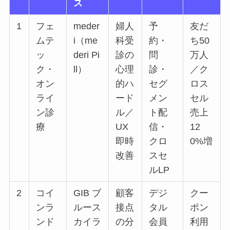
ス
1
フェ
meder
婦人
予
友だ
ムテ
i（me
科受
約・
ち50
ッ
deri Pi
診の
問
万人
ク・
ll）
心理
診・
／ク
オン
的ハ
セグ
ロス
ライ
ード
メン
セル
ン診
ル／
ト配
売上
療
UX
信・
12
即時
クロ
0%増
改善
スセ
ルLP
2
コイ
GIB ブ
顧客
デジ
クー
ンラ
ルース
接点
タル
ポン
ンド
カイラ
の分
会員
利用