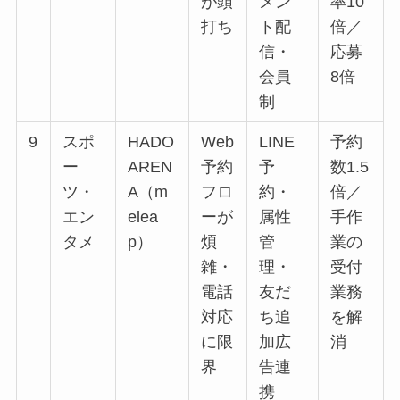
が頭
メン
率10
打ち
ト配
倍／
信・
応募
会員
8倍
制
9
スポ
HADO
Web
LINE
予約
ー
AREN
予約
予
数1.5
ツ・
A（m
フロ
約・
倍／
エン
elea
ーが
属性
手作
タメ
p）
煩
管
業の
雑・
理・
受付
電話
友だ
業務
対応
ち追
を解
に限
加広
消
界
告連
携