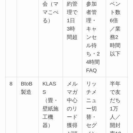
会（マ
約管
参加
ベン
マこぺ
理で
者管
ト数
る）
1日
理・
6倍
3時
キャ
／業
間超
ンセ
務2
ル待
時間
ち・2
以下
4時間
FAQ
8
BtoB
KLAS
メル
リッ
半年
製造
S
マガ
チメ
で友
（畳・
中心
ニュ
だち
壁紙施
のリ
ー切
1万
工機
ード
替・
人／
器）
獲得
セグ
開封