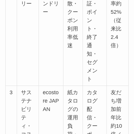
リー
ンドリ
散・
証・
率約
ー
クー
ポイ
52%
ポン
ン
（従
利用
ト・
来比
率低
終了
2.4
迷
通
倍）
知・
セグ
メン
ト
3
サス
ecosto
紙カ
カタ
友だ
テナ
re JAP
タロ
ログ
ち増
ビリ
AN
グの
配
加前
テ
運用
信・
年比
ィ・
負
クー
約10