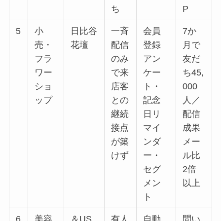
ち
P
5
小
日比谷
一斉
会員
7か
売・
花壇
配信
登録
月で
フラ
のみ
アン
友だ
ワー
で来
ケー
ち45,
ショ
店客
ト・
000
ップ
との
記念
人／
継続
日リ
配信
接点
マイ
成果
が築
ンダ
メー
けず
ー・
ル比
セグ
2倍
メン
以上
ト
6
美容
＆US
有人
自動
問い