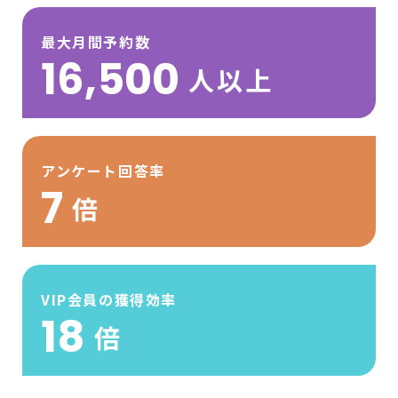
最大月間予約数
16,500
人以上
アンケート回答率
7
倍
VIP会員の獲得効率
18
倍