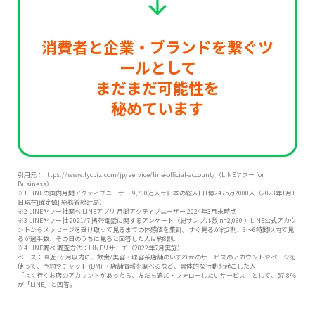
消費者と企業・ブランドを繋ぐツ
ールとして
まだまだ可能性を
秘めています
引用元：
https://www.lycbiz.com/jp/service/line-official-account/
（LINEヤフー for
Business）
※1 LINEの国内月間アクティブユーザー 9,700万人÷日本の総人口1億2475万2000人（2023年1月1
日現在[確定値] 総務省統計局）
※2 LINEヤフー社調べ LINEアプリ 月間アクティブユーザー 2024年3月末時点
※3 LINEヤフー社 2021/7 携帯電話に関するアンケート（総サンプル数 n=2,060 ）LINE公式アカウ
ントからメッセージを受け取って見るまでの体感値を集計。すぐ見るが約2割、3〜6時間以内で見
るが過半数、その日のうちに見ると回答した人は約8割。
※4 LINE調べ 調査方法：LINEリサーチ（2022年7月実施）
ベース：直近3ヶ月以内に、飲食/美容・理容系店舗のいずれかのサービスのアカウントやページを
使って、予約やチャット (DM) ・店舗情報を調べるなど、具体的な行動を起こした人
「よく行くお店のアカウントがあったら、友だち追加・フォローしたいサービス」として、57.8％
が「LINE」と回答。