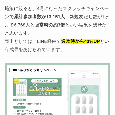
施策に絞ると、4月に行ったスクラッチキャンペー
ンで
累計参加者数が13,151人
、新規友だち数が1ヶ
月で6,768人と
通
常時の約3倍
といい結果を残せた
と思います。
売上としては、LINE経由で
通常時から43%UP
とい
う成果をあげられています。