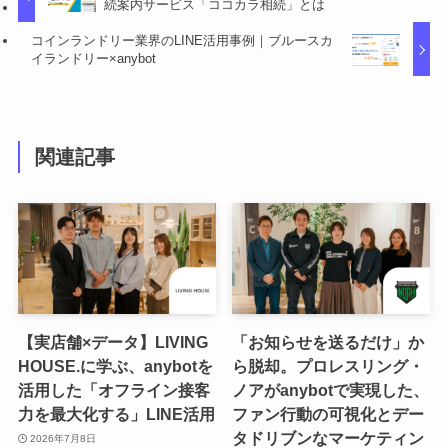
続案内サービス「ココカラ相続」とは
コインランドリー業界のLINE活用事例｜ブルースカ
イランドリー×anybot
関連記事
【実店舗×データ】LIVING
「お知らせを送るだけ」か
HOUSE.に学ぶ、anybotを
ら脱却。プロレスリング・
活用した「オフライン接客
ノアがanybotで実現した、
力を最大化する」LINE活用
ファン行動の可視化とデー
タドリブンなマーケティン
2026年7月8日