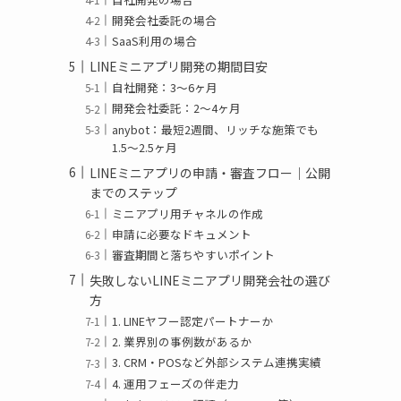
開発会社委託の場合
SaaS利用の場合
LINEミニアプリ開発の期間目安
自社開発：3〜6ヶ月
開発会社委託：2〜4ヶ月
anybot：最短2週間、リッチな施策でも
1.5〜2.5ヶ月
LINEミニアプリの申請・審査フロー｜公開
までのステップ
ミニアプリ用チャネルの作成
申請に必要なドキュメント
審査期間と落ちやすいポイント
失敗しないLINEミニアプリ開発会社の選び
方
1. LINEヤフー認定パートナーか
2. 業界別の事例数があるか
3. CRM・POSなど外部システム連携実績
4. 運用フェーズの伴走力