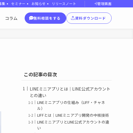
管理画面
募集
セミナー
お知らせ
リリースノート
コラム
無料相談をする
資料ダウンロード
この記事の目次
LINEミニアプリとは｜LINE公式アカウント
との違い
LINEミニアプリの仕組み（LIFF・チャネ
ル）
LIFFとは｜LINEミニアプリ開発の中核技術
LINEミニアプリとLINE公式アカウントの違
い