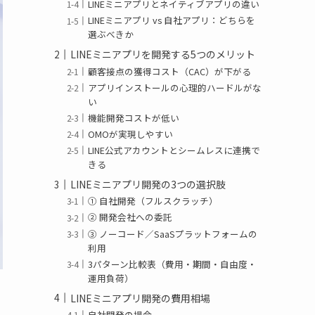
LINEミニアプリとネイティブアプリの違い
LINEミニアプリ vs 自社アプリ：どちらを
選ぶべきか
LINEミニアプリを開発する5つのメリット
顧客接点の獲得コスト（CAC）が下がる
アプリインストールの心理的ハードルがな
い
機能開発コストが低い
OMOが実現しやすい
LINE公式アカウントとシームレスに連携で
きる
LINEミニアプリ開発の3つの選択肢
① 自社開発（フルスクラッチ）
② 開発会社への委託
③ ノーコード／SaaSプラットフォームの
利用
3パターン比較表（費用・期間・自由度・
運用負荷）
LINEミニアプリ開発の費用相場
自社開発の場合