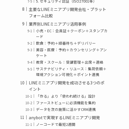
5. セキュリティ認証（ISO27001等）
主要なLINEミニアプリ開発会社・プラット
フォーム比較
業界別LINEミニアプリ活用事例
小売・EC：会員証＋クーポン＋スタンプカ
ード
飲食：予約＋順番待ち＋デリバリー
美容・医療：予約＋カウンセリング＋アン
ケート
教育・スクール：受講管理＋出席＋連絡
サステナビリティ・リユース：集荷依頼＋
環境アクション可視化＋ポイント連携
LINEミニアプリ開発を成功させる3つのポ
イント
「作る」より「使われ続ける」設計
ファーストビューに必須機能を集約
データを次の施策に活かすCRM連携
anybotで実現するLINEミニアプリ開発
ノーコードで最短2週間