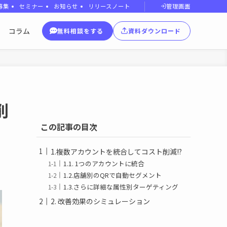
管理画面
募集
セミナー
お知らせ
リリースノート
コラム
無料相談をする
資料ダウンロード
削
この記事の目次
1.複数アカウントを統合してコスト削減!?
1.1. 1つのアカウントに統合
1.2.店舗別のQRで自動セグメント
1.3.さらに詳細な属性別ターゲティング
2. 改善効果のシミュレーション