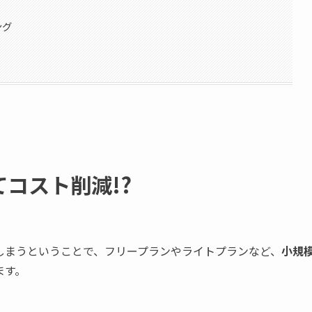
ング
てコスト削減!?
しまうということで、フリープランやライトプランなど、
小規
ます。