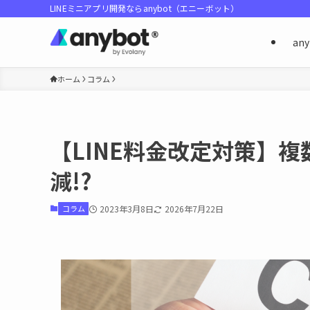
LINEミニアプリ開発ならanybot（エニーボット）
an
ホーム
コラム
【LINE料金改定対策】
減!?
コラム
2023年3月8日
2026年7月22日