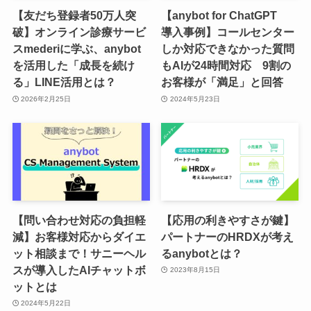
【友だち登録者50万人突
【anybot for ChatGPT
破】オンライン診療サービ
導入事例】コールセンター
スmederiに学ぶ、anybot
しか対応できなかった質問
を活用した「成長を続け
もAIが24時間対応 9割の
る」LINE活用とは？
お客様が「満足」と回答
2026年2月25日
2024年5月23日
【問い合わせ対応の負担軽
【応用の利きやすさが鍵】
減】お客様対応からダイエ
パートナーのHRDXが考え
ット相談まで！サニーヘル
るanybotとは？
スが導入したAIチャットボ
2023年8月15日
ットとは
2024年5月22日