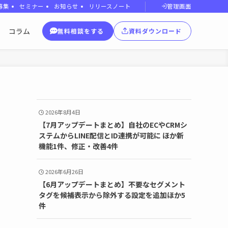
管理画面
募集
セミナー
お知らせ
リリースノート
コラム
無料相談をする
資料ダウンロード
2026年8月4日
【7月アップデートまとめ】自社のECやCRMシ
ステムからLINE配信とID連携が可能に ほか新
機能1件、修正・改善4件
2026年6月26日
【6月アップデートまとめ】不要なセグメント
タグを候補表示から除外する設定を追加ほか5
件