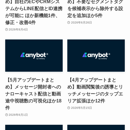
め】自社のECやCRMシス
め】不要なセグメントタグ
テムからLINE配信とID連携
を候補表示から除外する設
が可能に ほか新機能1件、
定を追加ほか5件
修正・改善4件
2026年6月26日
2026年8月4日
【5月アップデートまと
【4月アップデートまと
め】メッセージ開封者への
め】動画閲覧後の誘導とリ
ナローキャスト配信と動画
ッチメッセージのタップエ
途中視聴数の可視化ほか18
リア拡張ほか12件
件
2026年5月15日
2026年6月1日