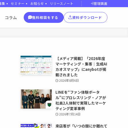
管理画面
募集
セミナー
お知らせ
リリースノート
コラム
無料相談をする
資料ダウンロード
【メディア掲載】「2026年度
マーケティング・集客｜生成AI
カオスマップ」にanybotが掲
載されました
2026年8月6日
LINEを“ファン体験ポータ
ル”にプロレスリング・ノアが
社員2人体制で実現したマーケ
ティング変革事例
2026年7月14日
来店客が「いつの間にか離れて