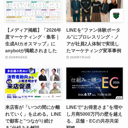
【メディア掲載】「2026年
LINEを“ファン体験ポータ
度マーケティング・集客｜
ル”にプロレスリング・ノ
生成AIカオスマップ」に
アが社員2人体制で実現し
anybotが掲載されました
たマーケティング変革事例
2026年8月6日
2026年7月14日
来店客が「いつの間にか離
LINEで“お得意さま”を増や
れていく」を止める。LINE
し月商5000万円の壁を越え
で顧客と”つながり続け
る、店舗・ECの共存共栄
る”仕組みを解説
戦略