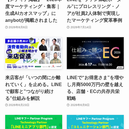
度マーケティング・集客｜
ル”にプロレスリング・ノ
生成AIカオスマップ」に
アが社員2人体制で実現し
anybotが掲載されました
たマーケティング変革事例
2026年8月6日
2026年7月14日
来店客が「いつの間にか離
LINEで“お得意さま”を増や
れていく」を止める。LINE
し月商5000万円の壁を越え
で顧客と”つながり続け
る、店舗・ECの共存共栄
る”仕組みを解説
戦略
2026年6月23日
2026年6月9日