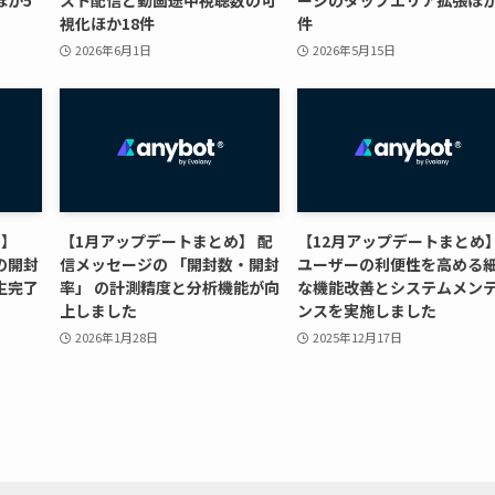
ほか5
スト配信と動画途中視聴数の可
ージのタップエリア拡張ほか
視化ほか18件
件
2026年6月1日
2026年5月15日
め】
【1月アップデートまとめ】 配
【12月アップデートまとめ
の開封
信メッセージの 「開封数・開封
ユーザーの利便性を高める
生完了
率」 の計測精度と分析機能が向
な機能改善とシステムメン
上しました
ンスを実施しました
2026年1月28日
2025年12月17日