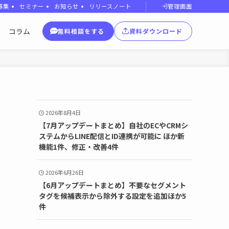
管理画面
募集
セミナー
お知らせ
リリースノート
コラム
無料相談をする
資料ダウンロード
2026年8月4日
【7月アップデートまとめ】自社のECやCRMシ
ステムからLINE配信とID連携が可能に ほか新
機能1件、修正・改善4件
2026年6月26日
【6月アップデートまとめ】不要なセグメント
タグを候補表示から除外する設定を追加ほか5
件