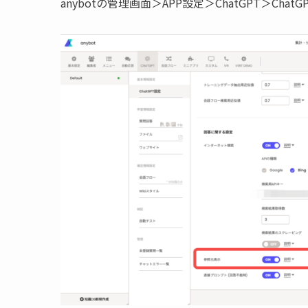
anybotの管理画面＞APP設定＞ChatGPT＞C