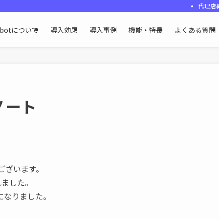
代理店
ybotについて
導入効果
導入事例
機能・特長
よくある質問
ノート
うございます。
れました。
になりました。