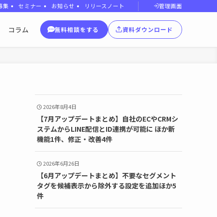
管理画面
募集
セミナー
お知らせ
リリースノート
コラム
無料相談をする
資料ダウンロード
2026年8月4日
【7月アップデートまとめ】自社のECやCRMシ
ステムからLINE配信とID連携が可能に ほか新
機能1件、修正・改善4件
2026年6月26日
【6月アップデートまとめ】不要なセグメント
タグを候補表示から除外する設定を追加ほか5
件