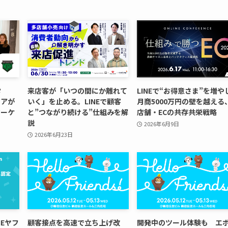
タ
来店客が「いつの間にか離れて
LINEで“お得意さま”を増や
ノアが
いく」を止める。LINEで顧客
月商5000万円の壁を越える
マーケ
と”つながり続ける”仕組みを解
店舗・ECの共存共栄戦略
説
2026年6月9日
2026年6月23日
Eヤフ
顧客接点を高速で立ち上げ改
開発中のツール体験も エ