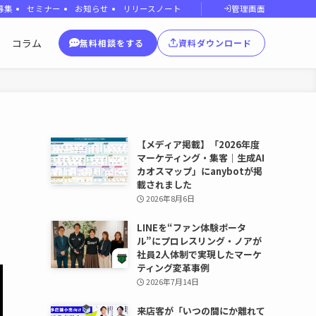
管理画面
募集
セミナー
お知らせ
リリースノート
コラム
無料相談をする
資料ダウンロード
た
【メディア掲載】「2026年度
マーケティング・集客｜生成AI
カオスマップ」にanybotが掲
載されました
2026年8月6日
LINEを“ファン体験ポータ
ル”にプロレスリング・ノアが
社員2人体制で実現したマーケ
ティング変革事例
2026年7月14日
来店客が「いつの間にか離れて