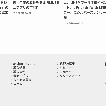
」におい
善 企業の成長を支えるLINEミ
ニ、LINEヤフー社主催イベ
er」の
ニアプリの可能性
「Hello Friends! W!th LIN
に認定
フー」にシルバースポンサ
2026年5月8日
展
2026年4月28日
anybotについて
代理店募集
導入効果
セミナー
導入事例
お知らせ
機能・特長
リリースノート
よくある質問
コラム