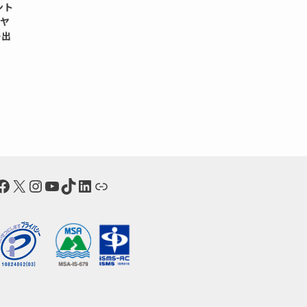
ント
Eヤ
ー出
Facebook
X
Instagram
YouTube
TikTok
LinkedIn
リンク